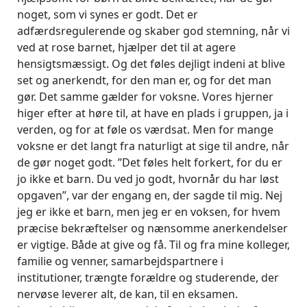
noget, som vi synes er godt. Det er
adfærdsregulerende og skaber god stemning, når vi
ved at rose barnet, hjælper det til at agere
hensigtsmæssigt. Og det føles dejligt indeni at blive
set og anerkendt, for den man er, og for det man
gør. Det samme gælder for voksne. Vores hjerner
higer efter at høre til, at have en plads i gruppen, ja i
verden, og for at føle os værdsat. Men for mange
voksne er det langt fra naturligt at sige til andre, når
de gør noget godt. ”Det føles helt forkert, for du er
jo ikke et barn. Du ved jo godt, hvornår du har løst
opgaven”, var der engang en, der sagde til mig. Nej
jeg er ikke et barn, men jeg er en voksen, for hvem
præcise bekræftelser og nænsomme anerkendelser
er vigtige. Både at give og få. Til og fra mine kolleger,
familie og venner, samarbejdspartnere i
institutioner, trængte forældre og studerende, der
nervøse leverer alt, de kan, til en eksamen.