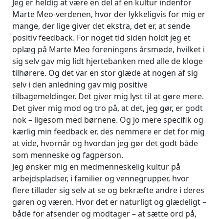
Jeg er heldig at være en del af en kultur indenfor
Marte Meo-verdenen, hvor der lykkeligvis for mig er
mange, der lige giver det ekstra, det er, at sende
positiv feedback. For noget tid siden holdt jeg et
oplæg på Marte Meo foreningens årsmøde, hvilket i
sig selv gav mig lidt hjertebanken med alle de kloge
tilhørere. Og det var en stor glæde at nogen af sig
selv i den anledning gav mig positive
tilbagemeldinger. Det giver mig lyst til at gøre mere.
Det giver mig mod og tro på, at det, jeg gør, er godt
nok – ligesom med børnene. Og jo mere specifik og
kærlig min feedback er, des nemmere er det for mig
at vide, hvornår og hvordan jeg gør det godt både
som menneske og fagperson.
Jeg ønsker mig en medmenneskelig kultur på
arbejdspladser, i familier og vennegrupper, hvor
flere tillader sig selv at se og bekræfte andre i deres
gøren og væren. Hvor det er naturligt og glædeligt –
både for afsender og modtager – at sætte ord på,